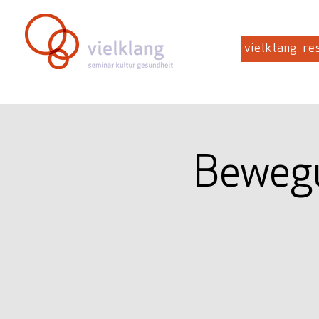
vielklang
re
Bewegu