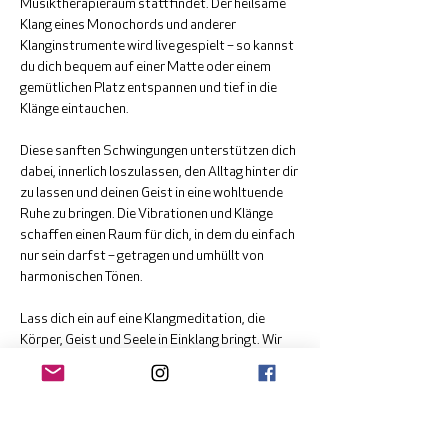
Musiktherapieraum stattfindet. Der heilsame 
Klang eines Monochords und anderer 
Klanginstrumente wird live gespielt – so kannst 
du dich bequem auf einer Matte oder einem 
gemütlichen Platz entspannen und tief in die 
Klänge eintauchen.
Diese sanften Schwingungen unterstützen dich 
dabei, innerlich loszulassen, den Alltag hinter dir 
zu lassen und deinen Geist in eine wohltuende 
Ruhe zu bringen. Die Vibrationen und Klänge 
schaffen einen Raum für dich, in dem du einfach 
nur sein darfst – getragen und umhüllt von 
harmonischen Tönen.
Lass dich ein auf eine Klangmeditation, die 
Körper, Geist und Seele in Einklang bringt. Wir 
freuen uns, dich auf dieser Reise zu begleiten!
Anmeldung bei Andreas Vuissa: 
office@einklang.ch