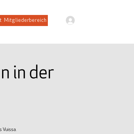
Anmelden
t
Mitgliederbereich
n in der
s Vuissa.