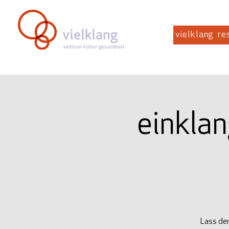
vielklang
re
einklan
Lass den