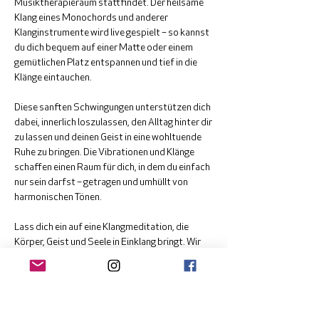
Musiktherapieraum stattfindet. Der heilsame 
Klang eines Monochords und anderer 
Klanginstrumente wird live gespielt – so kannst 
du dich bequem auf einer Matte oder einem 
gemütlichen Platz entspannen und tief in die 
Klänge eintauchen.
Diese sanften Schwingungen unterstützen dich 
dabei, innerlich loszulassen, den Alltag hinter dir 
zu lassen und deinen Geist in eine wohltuende 
Ruhe zu bringen. Die Vibrationen und Klänge 
schaffen einen Raum für dich, in dem du einfach 
nur sein darfst – getragen und umhüllt von 
harmonischen Tönen.
Lass dich ein auf eine Klangmeditation, die 
Körper, Geist und Seele in Einklang bringt. Wir 
freuen uns, dich auf dieser Reise zu begleiten!
Anmeldung bei Andreas Vuissa: 
office@einklang.ch