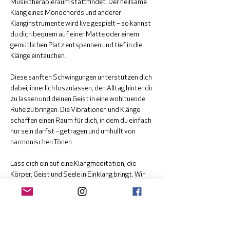
Musiktherapieraum stattfindet. Der heilsame 
Klang eines Monochords und anderer 
Klanginstrumente wird live gespielt – so kannst 
du dich bequem auf einer Matte oder einem 
gemütlichen Platz entspannen und tief in die 
Klänge eintauchen.
Diese sanften Schwingungen unterstützen dich 
dabei, innerlich loszulassen, den Alltag hinter dir 
zu lassen und deinen Geist in eine wohltuende 
Ruhe zu bringen. Die Vibrationen und Klänge 
schaffen einen Raum für dich, in dem du einfach 
nur sein darfst – getragen und umhüllt von 
harmonischen Tönen.
Lass dich ein auf eine Klangmeditation, die 
Körper, Geist und Seele in Einklang bringt. Wir 
freuen uns, dich auf dieser Reise zu begleiten!
Anmeldung bei Andreas Vuissa: 
office@einklang.ch