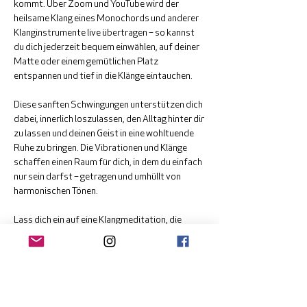
kommt. Über Zoom und YouTube wird der 
heilsame Klang eines Monochords und anderer 
Klanginstrumente live übertragen – so kannst 
du dich jederzeit bequem einwählen, auf deiner 
Matte oder einem gemütlichen Platz 
entspannen und tief in die Klänge eintauchen.
Diese sanften Schwingungen unterstützen dich 
dabei, innerlich loszulassen, den Alltag hinter dir 
zu lassen und deinen Geist in eine wohltuende 
Ruhe zu bringen. Die Vibrationen und Klänge 
schaffen einen Raum für dich, in dem du einfach 
nur sein darfst – getragen und umhüllt von 
harmonischen Tönen.
Lass dich ein auf eine Klangmeditation, die 
Körper, Geist und Seele in Einklang bringt, ohne 
dass du dein Zuhause verlassen musst. Ich 
freue mich, dich auf dieser Reise zu begleiten!
Anmeldung bei Andreas Vuissa: 