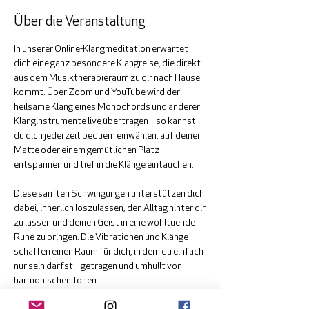
Über die Veranstaltung
In unserer Online-Klangmeditation erwartet 
dich eine ganz besondere Klangreise, die direkt 
aus dem Musiktherapieraum zu dir nach Hause 
kommt. Über Zoom und YouTube wird der 
heilsame Klang eines Monochords und anderer 
Klanginstrumente live übertragen – so kannst 
du dich jederzeit bequem einwählen, auf deiner 
Matte oder einem gemütlichen Platz 
entspannen und tief in die Klänge eintauchen.
Diese sanften Schwingungen unterstützen dich 
dabei, innerlich loszulassen, den Alltag hinter dir 
zu lassen und deinen Geist in eine wohltuende 
Ruhe zu bringen. Die Vibrationen und Klänge 
schaffen einen Raum für dich, in dem du einfach 
nur sein darfst – getragen und umhüllt von 
harmonischen Tönen.