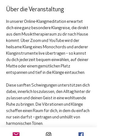
Über die Veranstaltung
In unserer Online-Klangmeditation erwartet 
dich eine ganz besondere Klangreise, die direkt 
aus dem Musiktherapieraum zu dir nach Hause 
kommt. Über Zoom und YouTube wird der 
heilsame Klang eines Monochords und anderer 
Klanginstrumente live übertragen – so kannst 
du dich jederzeit bequem einwählen, auf deiner 
Matte oder einem gemütlichen Platz 
entspannen und tief in die Klänge eintauchen.
Diese sanften Schwingungen unterstützen dich 
dabei, innerlich loszulassen, den Alltag hinter dir 
zu lassen und deinen Geist in eine wohltuende 
Ruhe zu bringen. Die Vibrationen und Klänge 
schaffen einen Raum für dich, in dem du einfach 
nur sein darfst – getragen und umhüllt von 
harmonischen Tönen.