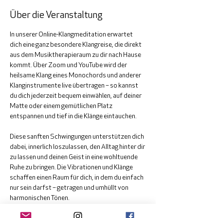
Über die Veranstaltung
In unserer Online-Klangmeditation erwartet 
dich eine ganz besondere Klangreise, die direkt 
aus dem Musiktherapieraum zu dir nach Hause 
kommt. Über Zoom und YouTube wird der 
heilsame Klang eines Monochords und anderer 
Klanginstrumente live übertragen – so kannst 
du dich jederzeit bequem einwählen, auf deiner 
Matte oder einem gemütlichen Platz 
entspannen und tief in die Klänge eintauchen.
Diese sanften Schwingungen unterstützen dich 
dabei, innerlich loszulassen, den Alltag hinter dir 
zu lassen und deinen Geist in eine wohltuende 
Ruhe zu bringen. Die Vibrationen und Klänge 
schaffen einen Raum für dich, in dem du einfach 
nur sein darfst – getragen und umhüllt von 
harmonischen Tönen.