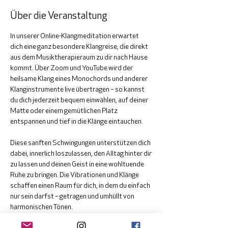
Über die Veranstaltung
In unserer Online-Klangmeditation erwartet 
dich eine ganz besondere Klangreise, die direkt 
aus dem Musiktherapieraum zu dir nach Hause 
kommt. Über Zoom und YouTube wird der 
heilsame Klang eines Monochords und anderer 
Klanginstrumente live übertragen – so kannst 
du dich jederzeit bequem einwählen, auf deiner 
Matte oder einem gemütlichen Platz 
entspannen und tief in die Klänge eintauchen.
Diese sanften Schwingungen unterstützen dich 
dabei, innerlich loszulassen, den Alltag hinter dir 
zu lassen und deinen Geist in eine wohltuende 
Ruhe zu bringen. Die Vibrationen und Klänge 
schaffen einen Raum für dich, in dem du einfach 
nur sein darfst – getragen und umhüllt von 
harmonischen Tönen.