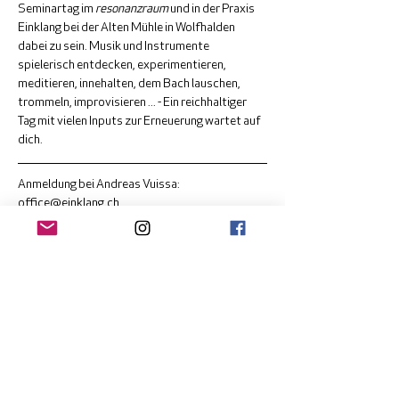
Seminartag im 
resonanzraum
 und in der Praxis 
Einklang bei der Alten Mühle in Wolfhalden 
dabei zu sein. Musik und Instrumente 
spielerisch entdecken, experimentieren, 
meditieren, innehalten, dem Bach lauschen, 
trommeln, improvisieren ... - Ein reichhaltiger 
Tag mit vielen Inputs zur Erneuerung wartet auf 
dich. 
Anmeldung bei Andreas Vuissa: 
office@einklang.ch
Seminartag von 9.30 bis 17.00 Uhr 
Kosten: 200 Fr. 
inkl. Pausenverpflegung exkl. 
Mittagessen. (Nachlass möglich)