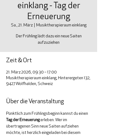
einklang - Tag der
Erneuerung
Sa., 21. März
  |  
Musiktherapieraum einklang
Der Frühling lädt dazu ein neue Saiten
aufzuziehen
Zeit & Ort
21. März 2026, 09:30 – 17:00
Musiktherapieraum einklang, Hinterergeten 132,
9427 Wolfhalden, Schweiz
Über die Veranstaltung
Pünktlich zum Frühlingsbeginn kannst du einen 
Tag der Erneuerung
 erleben. Wer im 
übertragenen Sinn neue Saiten aufziehen 
möchte, ist herzlich eingeladen bei diesem 