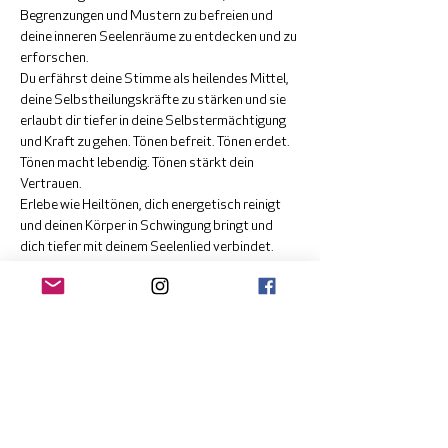
Begrenzungen und Mustern zu befreien und 
deine inneren Seelenräume zu entdecken und zu 
erforschen.
Du erfährst deine Stimme als heilendes Mittel, 
deine Selbstheilungskräfte zu stärken und sie 
erlaubt dir tiefer in deine Selbstermächtigung 
und Kraft zu gehen. Tönen befreit. Tönen erdet. 
Tönen macht lebendig. Tönen stärkt dein 
Vertrauen.
Erlebe wie Heiltönen, dich energetisch reinigt 
und deinen Körper in Schwingung bringt und 
dich tiefer mit deinem Seelenlied verbindet.
Töne und Gesänge wirken durch Zeit und Raum.
Bist Du neugierig, was für Töne und Klänge durch 
dich hindurch tönen werden? Dann freue ich 
mich Dich an diesem Workshop zu begrüssen.
Es sind keine Vorkenntnisse notwendig.
Mehr