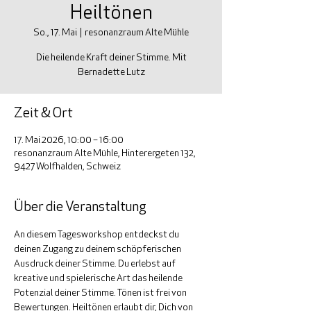
Heiltönen
So., 17. Mai
  |  
resonanzraum Alte Mühle
Die heilende Kraft deiner Stimme. Mit
Bernadette Lutz
Zeit & Ort
17. Mai 2026, 10:00 – 16:00
resonanzraum Alte Mühle, Hinterergeten 132,
9427 Wolfhalden, Schweiz
Über die Veranstaltung
An diesem Tagesworkshop entdeckst du 
deinen Zugang zu deinem schöpferischen 
Ausdruck deiner Stimme. Du erlebst auf 
kreative und spielerische Art das heilende 
Potenzial deiner Stimme. Tönen ist frei von 
Bewertungen. Heiltönen erlaubt dir, Dich von 