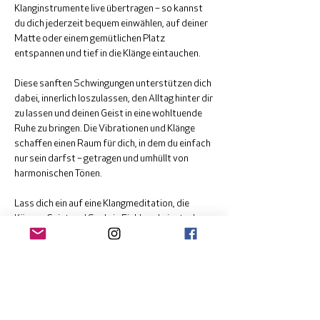
Klanginstrumente live übertragen – so kannst 
du dich jederzeit bequem einwählen, auf deiner 
Matte oder einem gemütlichen Platz 
entspannen und tief in die Klänge eintauchen.
Diese sanften Schwingungen unterstützen dich 
dabei, innerlich loszulassen, den Alltag hinter dir 
zu lassen und deinen Geist in eine wohltuende 
Ruhe zu bringen. Die Vibrationen und Klänge 
schaffen einen Raum für dich, in dem du einfach 
nur sein darfst – getragen und umhüllt von 
harmonischen Tönen.
Lass dich ein auf eine Klangmeditation, die 
Körper, Geist und Seele in Einklang bringt, ohne 
dass du dein Zuhause verlassen musst. Ich 
freue mich, dich auf dieser Reise zu begleiten!
Anmeldung bei Andreas Vuissa: 
office@einklang.ch