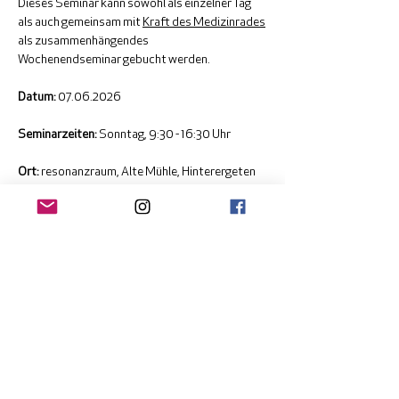
Dieses Seminar kann sowohl als einzelner Tag 
als auch gemeinsam mit 
Kraft des Medizinrades
als zusammenhängendes
Wochenendseminar gebucht werden.
Datum:
 07.06.2026 
Seminarzeiten: 
Sonntag, 9:30 - 16:30 Uhr 
Ort:
 resonanzraum, Alte Mühle, Hinterergeten 
132, 9427 Wolfhalden, Schweiz 
Seminarleitung:
 Monika Herzog Zoller, Julia 
Amelia Horny 
Mehr
Diese Veranstaltung teilen