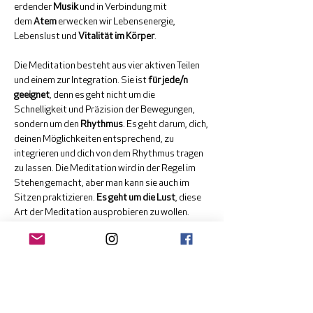
erdender 
Musik
 und in Verbindung mit 
dem 
Atem
 erwecken wir Lebensenergie, 
Lebenslust und 
Vitalität im Körper
.
Die Meditation besteht aus vier aktiven Teilen 
und einem zur Integration. Sie ist 
für jede/n 
geeignet
, denn es geht nicht um die 
Schnelligkeit und Präzision der Bewegungen, 
sondern um den 
Rhythmus
. Es geht darum, dich, 
deinen Möglichkeiten entsprechend, zu 
integrieren und dich von dem Rhythmus tragen 
zu lassen. Die Meditation wird in der Regel im 
Stehen gemacht, aber man kann sie auch im 
Sitzen praktizieren. 
Es geht um die Lust
, diese 
Art der Meditation ausprobieren zu wollen.
Info & Anmeldung
7-wöchiger Zyklus ab dem 2. Mai
Jeden Freitagmorgen von 9:00 - 10:15 Uhr 
und/oderDienstagabend von 19:00 - 20:15 Uhr 